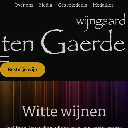
Over ons
Media
Geschiedenis
Medailles
Bestel je wijn
Witte wijnen
Verfijnde, levendige wijnen met een zacht aroma.