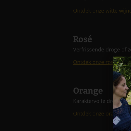
Ontdek onze witte wijn
Rosé
Verfrissende droge of z
Ontdek onze rosé wijn
Orange
Karaktervolle droge wij
Ontdek onze orange wi