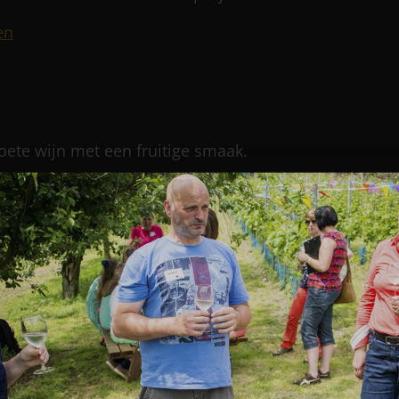
en
oete wijn met een fruitige smaak.
en
n met fruitige aroma's en subtiele kruidige toetsen.
jnen