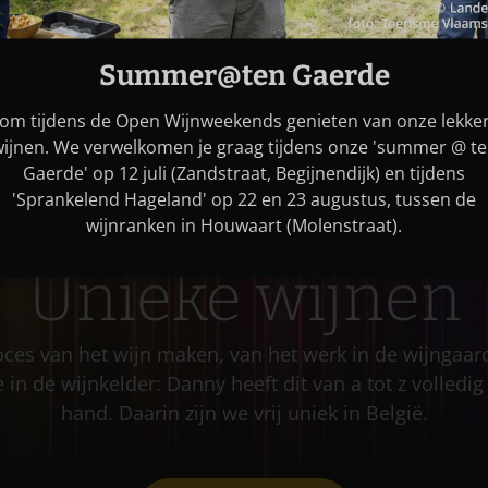
erde. Bekroond
Summer@ten Gaerde
om tijdens de Open Wijnweekends genieten van onze lekke
eitswijn
ijnen. We verwelkomen je graag tijdens onze 'summer @ t
Gaerde' op 12 juli (Zandstraat, Begijnendijk) en tijdens
'Sprankelend Hageland' op 22 en 23 augustus, tussen de
wijnranken in Houwaart (Molenstraat).
Unieke wijnen
oces van het wijn maken, van het werk in de wijngaard
ie in de wijnkelder: Danny heeft dit van a tot z volledig 
hand. Daarin zijn we vrij uniek in België.